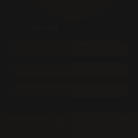
Contrato SCM
2ª via de boleto
área do cliente
Fale no whatsapp
©2025 E R STURZENEGGER Todos os direitos reservados.
CNPJ [isp_cnpj]