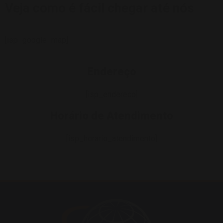
Veja como é fácil chegar até nós
[isp_google_map]
Endereço
[isp_endereco]
Horário de Atendimento
[isp_horario_atendimento]