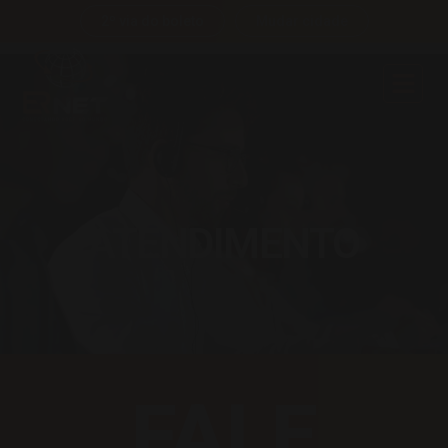
2º via do boleto
Mudar cidade
ATENDIMENTO
FALE